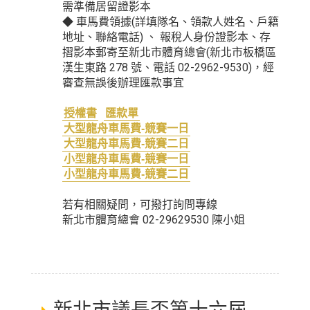
需準備居留證影本
◆ 車馬費領據(詳填隊名、領款人姓名、戶籍
地址、聯絡電話) 、 報稅人身份證影本、存
摺影本郵寄至新北市體育總會(新北市板橋區
漢生東路 278 號、電話 02-2962-9530)，經
審查無誤後辦理匯款事宜
授權書
匯款單
大型龍舟車馬費-競賽一日
大型龍舟車馬費-競賽二日
小型龍舟車馬費-競賽一日
小型龍舟車馬費-競賽二日
若有相關疑問，可撥打詢問專線
新北市體育總會 02-29629530 陳小姐
新北市議長盃第十六屆