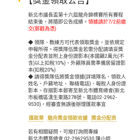
【獎金領取公告】
新北市議長盃第十六屆龍舟錦標賽所有賽程
結束後，將隨即公告成績。
領據請於7/2前繳
交(郵戳為憑)
◆ 領隊、教練方可代表領取獎金，並依規定
申報所得。得獎隊伍獎金若需分配請填妥獎
金分配表並附上身份證影本(本國籍2萬元(不
含)以上扣稅10%)、外籍隊員需準備居留證影
本(扣稅20%)
◆ 請得獎隊伍將獎金領據(詳填隊名、領款人
姓名、戶籍地址、 聯絡電話)、報稅人身份證
影本、存摺影本郵寄至新北市體育總會(新北
市板橋區漢生東路278號、電話02-2962-
9530)，經審查無誤後辦理匯款事宜
匯款單
龍舟獎金領款收據
獎金分配表
若有相關疑問，可撥打詢問專線
新北市體育總會 02-29629530 陳小姐