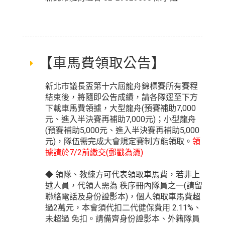
【車馬費領取公告】
新北市議長盃第十六屆龍舟錦標賽所有賽程
結束後，將隨即公告成績，請各隊逕至下方
下載車馬費領據，大型龍舟(預賽補助7,000
元、進入半決賽再補助7,000元)；小型龍舟
(預賽補助5,000元、進入半決賽再補助5,000
元)，隊伍需完成大會規定賽制方能領取。
領
據請於7/2前繳交(郵戳為憑)
◆ 領隊、教練方可代表領取車馬費，若非上
述人員，代領人需為 秩序冊內隊員之一(請留
聯絡電話及身份證影本)，個人領取車馬費超
過2萬元，本會須代扣二代健保費用 2.11%、
未超過 免扣。請備齊身份證影本、外籍隊員